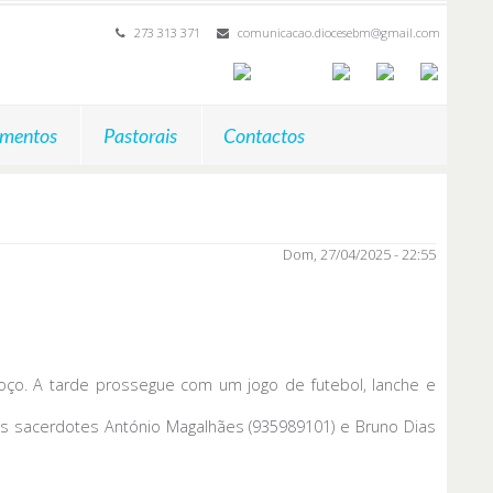
273 313 371
comunicacao.diocesebm@gmail.com
mentos
Pastorais
Contactos
Dom, 27/04/2025 - 22:55
oço. A tarde prossegue com um jogo de futebol, lanche e
dos sacerdotes António Magalhães (935989101) e Bruno Dias