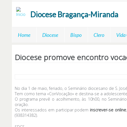
Passar para o conteúdo principal
Diocese
Bragança-Miranda
Home
Diocese
Bispo
Clero
Vida
Diocese promove encontro vocac
No dia 1 de maio, feriado, o Seminário diocesano de S. Jo
Tem como tema «ConVocação» e destina-se a adolescentes 
O programa prevê o acolhimento, às 10h00, no Seminário
oração.
Os interessados em participar podem
inscrever-se online
(938314382).
SDCS