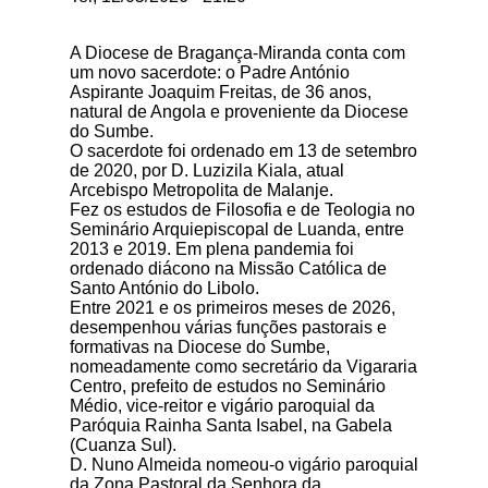
A Diocese de Bragança-Miranda conta com
um novo sacerdote: o Padre António
Aspirante Joaquim Freitas, de 36 anos,
natural de Angola e proveniente da Diocese
do Sumbe.
O sacerdote foi ordenado em 13 de setembro
de 2020, por D. Luzizila Kiala, atual
Arcebispo Metropolita de Malanje.
Fez os estudos de Filosofia e de Teologia no
Seminário Arquiepiscopal de Luanda, entre
2013 e 2019. Em plena pandemia foi
ordenado diácono na Missão Católica de
Santo António do Libolo.
Entre 2021 e os primeiros meses de 2026,
desempenhou várias funções pastorais e
formativas na Diocese do Sumbe,
nomeadamente como secretário da Vigararia
Centro, prefeito de estudos no Seminário
Médio, vice-reitor e vigário paroquial da
Paróquia Rainha Santa Isabel, na Gabela
(Cuanza Sul).
D. Nuno Almeida nomeou-o vigário paroquial
da Zona Pastoral da Senhora da