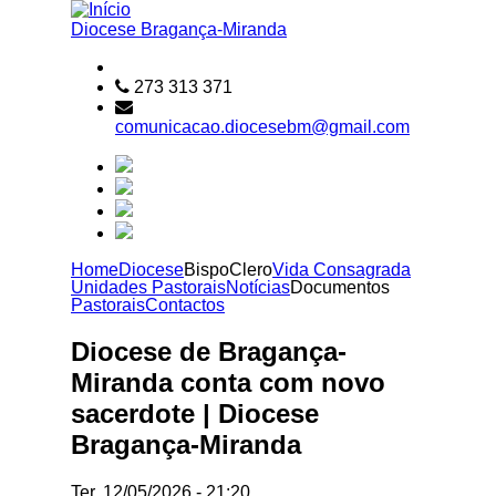
Passar para o conteúdo principal
Diocese
Bragança-Miranda
273 313 371
comunicacao.diocesebm@gmail.com
Home
Diocese
Bispo
Clero
Vida Consagrada
Unidades Pastorais
Notícias
Documentos
Pastorais
Contactos
Diocese de Bragança-
Miranda conta com novo
sacerdote | Diocese
Bragança-Miranda
Ter, 12/05/2026 - 21:20