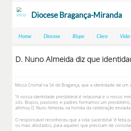
Passar para o conteúdo principal
Diocese
Bragança-Miranda
Home
Diocese
Bispo
Clero
Vida
D. Nuno Almeida diz que identida
Missa Crismal na Sé de Bragança, que a identidade de um sac
“A nossa identidade presbiteral é relacional e o nosso mi
sós. Bispos, pastores e padres formamos um presbitério, um
afirmou D. Nuno Almeida, na homilia da celebração enviada
O responsável reconheceu que a vida sacerdotal “é feita 
os mais afastados, para aqueles que precisam de consolaç