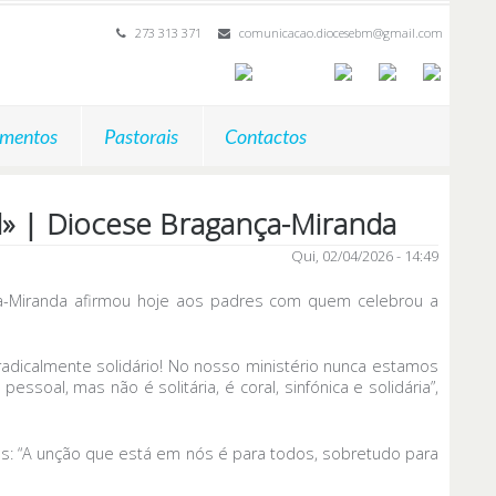
273 313 371
comunicacao.diocesebm@gmail.com
mentos
Pastorais
Contactos
al» | Diocese Bragança-Miranda
Qui, 02/04/2026 - 14:49
a-Miranda afirmou hoje aos padres com quem celebrou a
 radicalmente solidário! No nosso ministério nunca estamos
soal, mas não é solitária, é coral, sinfónica e solidária”,
os: “A unção que está em nós é para todos, sobretudo para