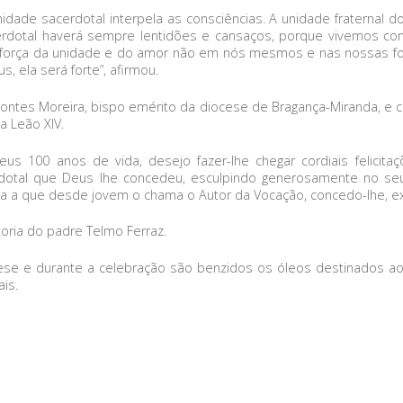
nidade sacerdotal interpela as consciências. A unidade fraternal
acerdotal haverá sempre lentidões e cansaços, porque vivemos 
ar a força da unidade e do amor não em nós mesmos e nas nossas f
s, ela será forte”, afirmou.
Montes Moreira, bispo emérito da diocese de Bragança-Miranda, e
 Leão XIV.
eus 100 anos de vida, desejo fazer-lhe chegar cordiais felicit
erdotal que Deus lhe concedeu, esculpindo generosamente no se
ria a que desde jovem o chama o Autor da Vocação, concedo-lhe, ex
oria do padre Telmo Ferraz.
ese e durante a celebração são benzidos os óleos destinados ao
is.