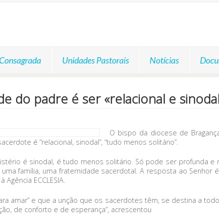
 Consagrada
Unidades Pastorais
Notícias
Docu
de do padre é ser «relacional e sinod
O bispo da diocese de Braganç
erdote é “relacional, sinodal”, “tudo menos solitário”.
nistério é sinodal, é tudo menos solitário. Só pode ser profunda e
a família, uma fraternidade sacerdotal. A resposta ao Senhor é pes
 à Agência ECCLESIA.
para amar” e que a unção que os sacerdotes têm, se destina a tod
ão, de conforto e de esperança”, acrescentou