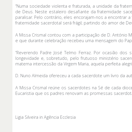
“Numa sociedade violenta e fraturada, a unidade da frater
de Deus. Neste estaleiro desafiante da fraternidade s
paralisar. Pelo contrário, eles encorajam-nos a encontr
fraternidade sacerdotal será frágil; partindo do amor de Deu
A Missa Crismal contou com a participação de D. António 
e que durante celebração recebeu uma mensagem do Papa
“Reverendo Padre José Telmo Ferraz. Por ocasião dos s
longevidade e, sobretudo, pelo frutuoso ministério sac
materna intercessão da Virgem Maria, aquela perfeita aleg
D. Nuno Almeida ofereceu a cada sacerdote um livro da aut
A Missa Crismal reúne os sacerdotes na Sé de cada dioc
Eucaristia que os padres renovam as promessas sacerdota
Ligia Silveira in Agência Ecclesia