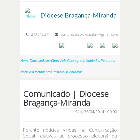
Passar para o conteúdo principal
Diocese
Bragança-Miranda
273 313 371
comunicacao.diocesebm@gmail.com
Home
Diocese
Bispo
Clero
Vida Consagrada
Unidades Pastorais
Notícias
Documentos
Pastorais
Contactos
Comunicado | Diocese
Bragança-Miranda
Sáb, 26/04/2014 - 00:00
Perante notícias vindas na Comunicação
Social relativas ao processo eleitoral da