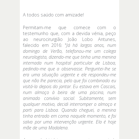
A todos saúdo com amizade!
Permitam-me que comece com o
testemunho que, com a devida vénia, peço
ao neurocirurgião João Lobo Antunes,
falecido em 2016: "
Já há largos anos, num
domingo de Verão, telefonou-me um colega
neurologista, dizendo-me que tinha uma menina
internada num hospital particular de Lisboa,
pedindo-me que a observasse. Perguntei-lhe se
era uma situação urgente e ele respondeu-me
que não lhe parecia, pelo que foi combinado eu
visitá-la depois do jantar. Eu estava em Cascais,
num almoço à beira de uma piscina, num
animado convívio social. Subitamente, sem
qualquer motivo, decidi interromper o almoço e
parti para Lisboa. Quando cheguei, a menina
tinha entrado em coma naquele momento, e foi
salva por uma intervenção urgente. Ela é hoje
mãe de uma Madalena.