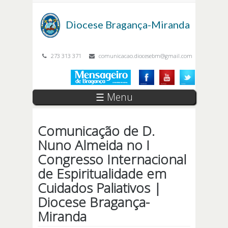
Passar para o conteúdo principal
Diocese
Bragança-Miranda
273 313 371
comunicacao.diocesebm@gmail.com
☰ Menu
Comunicação de D.
Nuno Almeida no I
Congresso Internacional
de Espiritualidade em
Cuidados Paliativos |
Diocese Bragança-
Miranda