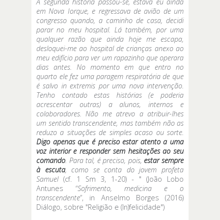
A segunda história passou-se, estava eu ainda
em Nova Iorque, e regressava de avião de um
congresso quando, a caminho de casa, decidi
parar no meu hospital. Lá também, por uma
qualquer razão que ainda hoje me escapa,
desloquei-me ao hospital de crianças anexo ao
meu edifício para ver um rapazinho que operara
dias antes. No momento em que entro no
quarto ele fez uma paragem respiratória de que
é salvo in extremis por uma nova intervenção.
Tenho contado estas histórias (e poderia
acrescentar outras) a alunos, internos e
colaboradores. Não me atrevo a atribuir-lhes
um sentido transcendente, mas também não as
reduzo a situações de simples acaso ou sorte.
Digo apenas que é preciso estar atento a uma
voz interior e responder sem hesitações ao seu
comando
. Para tal, é preciso, pois,
estar sempre
à escuta
, como se conta do jovem profeta
Samuel
(cf. 1 Sm 3, 1-20) - " (João Lobo
Antunes “
Sofrimento, medicina e o
transcendente
”, in Anselmo Borges (2016)
Diálogo, sobre "Religião e (In)felicidade")