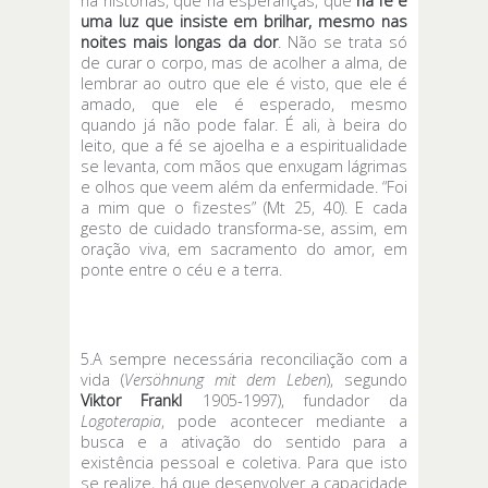
há histórias, que há esperanças, que
há fé e
uma luz que insiste em brilhar, mesmo nas
noites mais longas da dor
. Não se trata só
de curar o corpo, mas de acolher a alma, de
lembrar ao outro que ele é visto, que ele é
amado, que ele é esperado, mesmo
quando já não pode falar. É ali, à beira do
leito, que a fé se ajoelha e a espiritualidade
se levanta, com mãos que enxugam lágrimas
e olhos que veem além da enfermidade. “Foi
a mim que o fizestes” (Mt 25, 40). E cada
gesto de cuidado transforma-se, assim, em
oração viva, em sacramento do amor, em
ponte entre o céu e a terra.
5.A sempre necessária reconciliação com a
vida (
Versöhnung mit dem Leben
), segundo
Viktor Frankl
1905-1997), fundador da
Logoterapia
, pode acontecer mediante a
busca e a ativação do sentido para a
existência pessoal e coletiva. Para que isto
se realize, há que desenvolver a capacidade