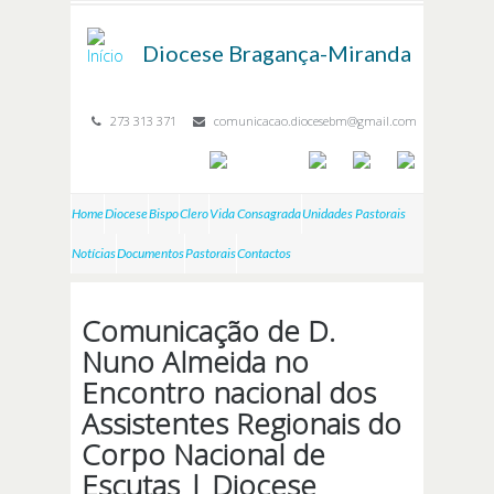
Passar para o conteúdo principal
Diocese
Bragança-Miranda
273 313 371
comunicacao.diocesebm@gmail.com
Home
Diocese
Bispo
Clero
Vida Consagrada
Unidades Pastorais
Notícias
Documentos
Pastorais
Contactos
Comunicação de D.
Nuno Almeida no
Encontro nacional dos
Assistentes Regionais do
Corpo Nacional de
Escutas | Diocese