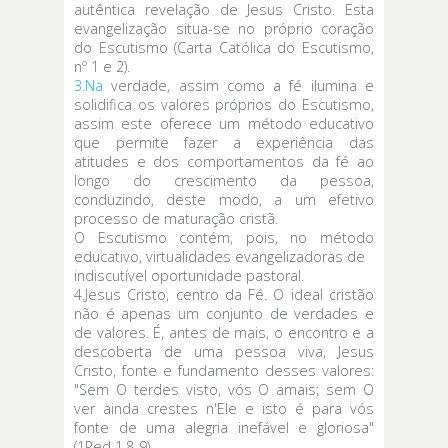
autêntica revelação de Jesus Cristo. Esta
evangelização situa-se no próprio coração
do Escutismo (Carta Católica do Escutismo,
nº 1 e 2).
3.Na
verdade, assim como a fé ilumina e
solidifica os valores próprios do Escutismo,
assim este oferece um método educativo
que permite fazer a experiência das
atitudes e dos comportamentos da fé ao
longo do crescimento da pessoa,
conduzindo, deste modo, a um efetivo
processo de maturação cristã.
O Escutismo contém, pois, no método
educativo, virtualidades evangelizadoras de
indiscutível oportunidade pastoral.
4.Jesus Cristo, centro da Fé. O ideal cristão
não é apenas um conjunto de verdades e
de valores. É, antes de mais, o encontro e a
descoberta de uma pessoa viva, Jesus
Cristo, fonte e fundamento desses valores:
"Sem O terdes visto, vós O amais; sem O
ver ainda crestes n'Ele e isto é para vós
fonte de uma alegria inefável e gloriosa"
(1Ped 1,8-9).