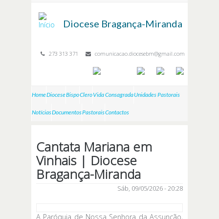
Passar para o conteúdo principal
Diocese
Bragança-Miranda
273 313 371
comunicacao.diocesebm@gmail.com
Home
Diocese
Bispo
Clero
Vida Consagrada
Unidades Pastorais
Notícias
Documentos
Pastorais
Contactos
Cantata Mariana em
Vinhais | Diocese
Bragança-Miranda
Sáb, 09/05/2026 - 20:28
A Paróquia de Nossa Senhora da Assunção,