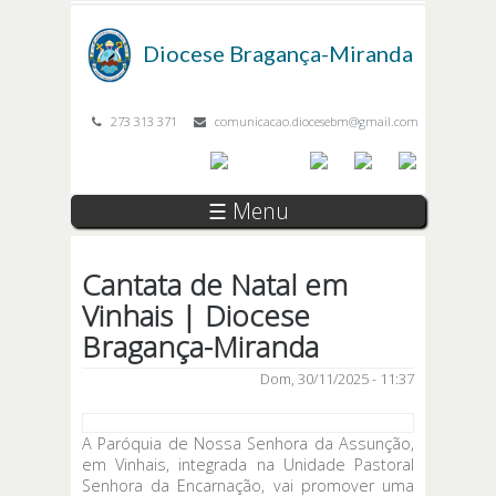
Passar para o conteúdo principal
Diocese
Bragança-Miranda
273 313 371
comunicacao.diocesebm@gmail.com
☰ Menu
Cantata de Natal em
Vinhais | Diocese
Bragança-Miranda
Dom, 30/11/2025 - 11:37
A Paróquia de Nossa Senhora da Assunção,
em Vinhais, integrada na Unidade Pastoral
Senhora da Encarnação, vai promover uma