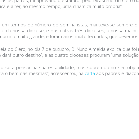
as as partes, foi aprovado o estatuto” pelo Dicastério do Clero d
dica e a ter, ao mesmo tempo, uma dinâmica muito própria”.
 em termos de número de seminaristas, manteve-se sempre diál
da nossa diocese, e das outras três dioceses, a nossa maior e 
conómico muito grande, e foram anos muito fecundos, que devemos
ia do Clero, no dia 7 de outubro, D. Nuno Almeida explica que foi
se dará outro destino”, e as quatro dioceses procuram “uma soluç
 não só a pensar na sua estabilidade, mas sobretudo no seu obje
para o bem das mesmas”, acrescentou, na
carta
aos padres e diácono