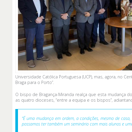
Universidade Católica Portuguesa (UCP), mas, agora, no Cen
Braga para o Porto”.
O bispo de Bragança-Miranda realça que esta mudança do S
as quatro dioceses, “entre a equipa e os bispos”, adianta
“É uma mudança em ordem, a condições, mesmo de casa, mui
possamos ter também um seminário com mais alunos e uma 