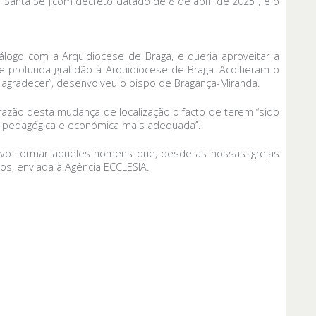
a Santa Sé [com decreto datado de 8 de abril de 2025], e o
ogo com a Arquidiocese de Braga, e queria aproveitar a
profunda gratidão à Arquidiocese de Braga. Acolheram o
 agradecer”, desenvolveu o bispo de Bragança-Miranda.
 razão desta mudança de localização o facto de terem “sido
ão pedagógica e económica mais adequada”.
tivo: formar aqueles homens que, desde as nossas Igrejas
s, enviada à Agência ECCLESIA.