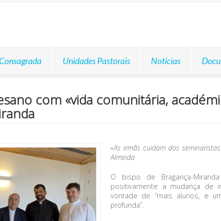
 Consagrada
Unidades Pastorais
Notícias
Docu
esano com «vida comunitária, académic
iranda
«As irmãs cuidam dos seminarista
Almeida
O bispo de Bragança-Miranda
positivamente a mudança de in
vontade de “mais alunos, e um
profunda”.