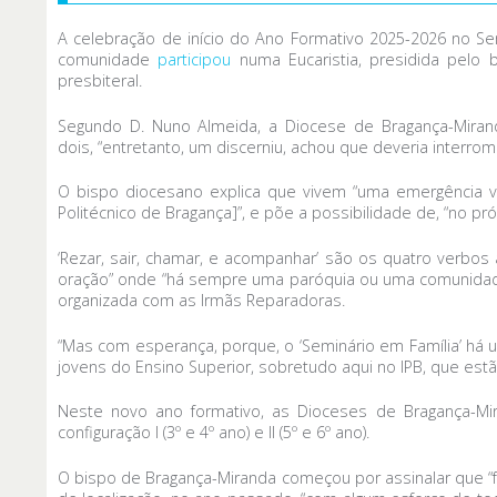
A celebração de início do Ano Formativo 2025-2026 no Sem
comunidade
participou
numa Eucaristia, presidida pelo
presbiteral.
Segundo D. Nuno Almeida, a Diocese de Bragança-Mirand
dois, “entretanto, um discerniu, achou que deveria interr
O bispo diocesano explica que vivem “uma emergência vo
Politécnico de Bragança]”, e põe a possibilidade de, “no p
‘Rezar, sair, chamar, e acompanhar’ são os quatro verbos 
oração” onde “há sempre uma paróquia ou uma comunidade 
organizada com as Irmãs Reparadoras.
“Mas com esperança, porque, o ‘Seminário em Família’ há 
jovens do Ensino Superior, sobretudo aqui no IPB, que estã
Neste novo ano formativo, as Dioceses de Bragança-Mir
configuração I (3º e 4º ano) e II (5º e 6º ano).
O bispo de Bragança-Miranda começou por assinalar que 