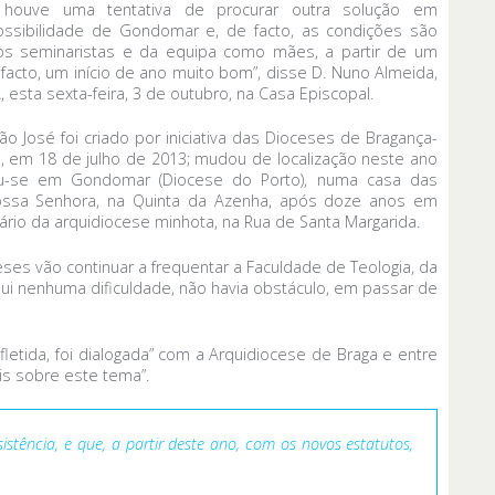
 houve uma tentativa de procurar outra solução em
possibilidade de Gondomar e, de facto, as condições são
os seminaristas e da equipa como mães, a partir de um
acto, um início de ano muito bom”, disse D. Nuno Almeida,
 esta sexta-feira, 3 de outubro, na Casa Episcopal.
o José foi criado por iniciativa das Dioceses de Bragança-
, em 18 de julho de 2013; mudou de localização neste ano
ou-se em Gondomar (Diocese do Porto), numa casa das
Nossa Senhora, na Quinta da Azenha, após doze anos em
nário da arquidiocese minhota, na Rua de Santa Margarida.
ses vão continuar a frequentar a Faculdade de Teologia, da
aqui nenhuma dificuldade, não havia obstáculo, em passar de
etida, foi dialogada” com a Arquidiocese de Braga e entre
is sobre este tema”.
ência, e que, a partir deste ano, com os novos estatutos,