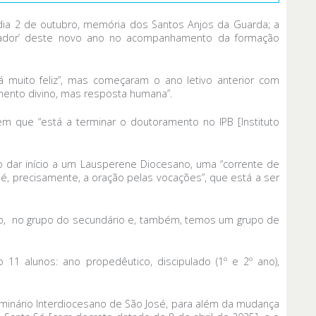
, dia 2 de outubro, memória dos Santos Anjos da Guarda; a
derador’ deste novo ano no acompanhamento da formação
 muito feliz”, mas começaram o ano letivo anterior com
amento divino, mas resposta humana”.
m que “está a terminar o doutoramento no IPB [Instituto
vão dar início a um Lausperene Diocesano, uma “corrente de
, precisamente, a oração pelas vocações”, que está a ser
 ano, no grupo do secundário e, também, temos um grupo de
1 alunos: ano propedêutico, discipulado (1º e 2º ano),
inário Interdiocesano de São José, para além da mudança