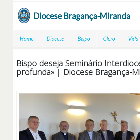
Passar para o conteúdo principal
Diocese
Bragança-Miranda
Home
Diocese
Bispo
Clero
Vida
Bispo deseja Seminário Interdioc
profunda» | Diocese Bragança-M