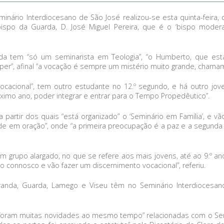
inário Interdiocesano de São José realizou-se esta quinta-feira
 bispo da Guarda, D. José Miguel Pereira, que é o ‘bispo mo
a tem “só um seminarista em Teologia”, “o Humberto, que está
omper”, afinal “a vocação é sempre um mistério muito grande, cham
cacional”, tem outro estudante no 12.º segundo, e há outro jove
róximo ano, poder integrar e entrar para o Tempo Propedêutico”.
a partir dos quais “está organizado” o ‘Seminário em Família’, e 
em oração”, onde “a primeira preocupação é a paz e a segunda é
um grupo alargado, no que se refere aos mais jovens, até ao 9.º
o connosco e vão fazer um discernimento vocacional”, referiu.
anda, Guarda, Lamego e Viseu têm no Seminário Interdiocesano 1
“foram muitas novidades ao mesmo tempo” relacionadas com o Sem