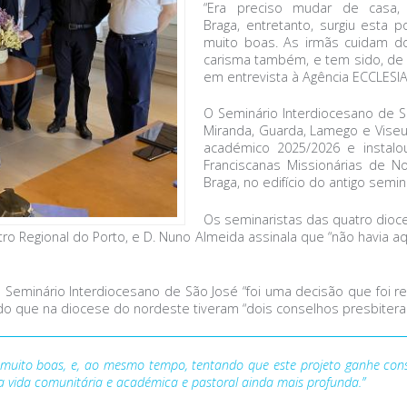
“Era preciso mudar de casa,
Braga, entretanto, surgiu esta 
muito boas. As irmãs cuidam d
carisma também, e tem sido, de f
em entrevista à Agência ECCLESIA,
O Seminário Interdiocesano de Sã
Miranda, Guarda, Lamego e Viseu
académico 2025/2026 e instal
Franciscanas Missionárias de 
Braga, no edifício do antigo semi
Os seminaristas das quatro dioce
tro Regional do Porto, e D. Nuno Almeida assinala que “não havia 
eminário Interdiocesano de São José “foi uma decisão que foi refl
ndo que na diocese do nordeste tiveram “dois conselhos presbitera
to boas, e, ao mesmo tempo, tentando que este projeto ganhe consist
vida comunitária e académica e pastoral ainda mais profunda.”