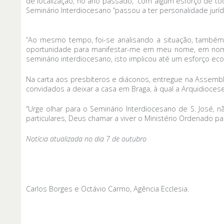
de localização, no ano passado, “com algum esforço de tod
Seminário Interdiocesano “passou a ter personalidade jurí
“Ao mesmo tempo, foi-se analisando a situação, também
oportunidade para manifestar-me em meu nome, em nome 
seminário interdiocesano, isto implicou até um esforço e
Na carta aos presbíteros e diáconos, entregue na Assemble
convidados a deixar a casa em Braga, à qual a Arquidioce
“Urge olhar para o Seminário Interdiocesano de S. José,
particulares, Deus chamar a viver o Ministério Ordenado 
Notícia atualizada no dia 7 de outubro
Carlos Borges e Octávio Carmo, Agência Ecclesia.