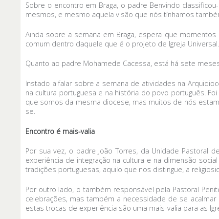
Sobre o encontro em Braga, o padre Benvindo classific
mesmos, e mesmo aquela visão que nós tínhamos também de
Ainda sobre a semana em Braga, espera que momentos c
comum dentro daquele que é o projeto de Igreja Universal.
Quanto ao padre Mohamede Cacessa, está há sete meses e
Instado a falar sobre a semana de atividades na Arquidio
na cultura portuguesa e na história do povo português. 
que somos da mesma diocese, mas muitos de nós estamos 
se.
Encontro é mais-valia
Por sua vez, o padre João Torres, da Unidade Pastoral 
experiência de integração na cultura e na dimensão socia
tradições portuguesas, aquilo que nos distingue, a religios
Por outro lado, o também responsável pela Pastoral Penit
celebrações, mas também a necessidade de se acalmar e n
estas trocas de experiência são uma mais-valia para as I