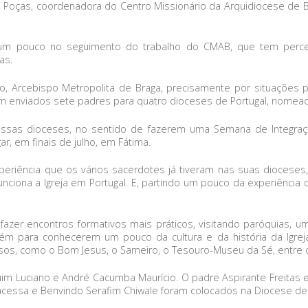
 Poças, coordenadora do Centro Missionário da Arquidiocese de Br
 um pouco no seguimento do trabalho do CMAB, que tem perceb
as.
o, Arcebispo Metropolita de Braga, precisamente por situações 
am enviados sete padres para quatro dioceses de Portugal, nomead
sas dioceses, no sentido de fazerem uma Semana de Integração 
ar, em finais de julho, em Fátima.
xperiência que os vários sacerdotes já tiveram nas suas diocese
nciona a Igreja em Portugal. E, partindo um pouco da experiência 
 fazer encontros formativos mais práticos, visitando paróquias, um
mbém para conhecerem um pouco da cultura e da história da Igre
osos, como o Bom Jesus, o Sameiro, o Tesouro-Museu da Sé, entre 
im Luciano e André Cacumba Maurício. O padre Aspirante Freitas e
ssa e Benvindo Serafim Chiwale foram colocados na Diocese de L