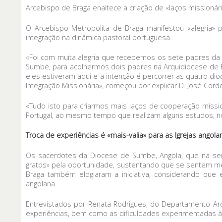
Arcebispo de Braga enaltece a criação de «laços missionár
O Arcebispo Metropolita de Braga manifestou «alegria» 
integração na dinâmica pastoral portuguesa.
«Foi com muita alegria que recebemos os sete padres da
Sumbe, para acolhermos dois padres na Arquidiocese de 
eles estiveram aqui e a intenção é percorrer as quatro di
Integração Missionária», começou por explicar D. José Cord
«Tudo isto para criarmos mais laços de cooperação missio
Portugal, ao mesmo tempo que realizam alguns estudos, no
Troca de experiências é «mais-valia» para as Igrejas angol
Os sacerdotes da Diocese de Sumbe, Angola, que na sem
gratos» pela oportunidade, sustentando que se sentem me
Braga também elogiaram a iniciativa, considerando que
angolana.
Entrevistados por Renata Rodrigues, do Departamento Ar
experiências, bem como as dificuldades experimentadas à 