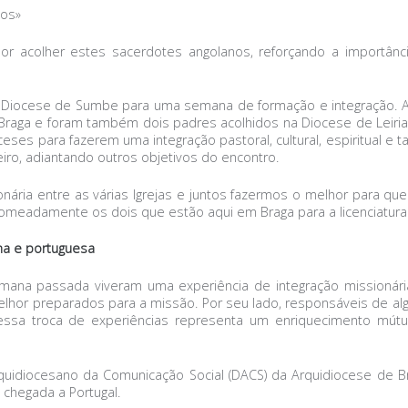
ios»
por acolher estes sacerdotes angolanos, reforçando a importânc
 Diocese de Sumbe para uma semana de formação e integração. Ac
Braga e foram também dois padres acolhidos na Diocese de Leiria
oceses para fazerem uma integração pastoral, cultural, espiritual 
eiro, adiantando outros objetivos do encontro.
nária entre as várias Igrejas e juntos fazermos o melhor para q
meadamente os dois que estão aqui em Braga para a licenciatura 
ana e portuguesa
ana passada viveram uma experiência de integração missionár
lhor preparados para a missão. Por seu lado, responsáveis de alg
 essa troca de experiências representa um enriquecimento mútuo
quidiocesano da Comunicação Social (DACS) da Arquidiocese de 
chegada a Portugal.