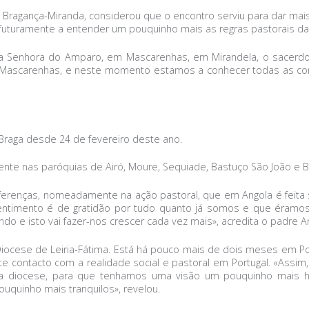
e Bragança-Miranda, considerou que o encontro serviu para dar mai
turamente a entender um pouquinho mais as regras pastorais da I
sa Senhora do Amparo, em Mascarenhas, em Mirandela, o sacerdote
 Mascarenhas, e neste momento estamos a conhecer todas as comu
Braga desde 24 de fevereiro deste ano.
ente nas paróquias de Airó, Moure, Sequiade, Bastuço São João e 
s diferenças, nomeadamente na ação pastoral, que em Angola é feit
sentimento é de gratidão por tudo quanto já somos e que éramo
o e isto vai fazer-nos crescer cada vez mais», acredita o padre A
 Diocese de Leiria-Fátima. Está há pouco mais de dois meses em Po
te contacto com a realidade social e pastoral em Portugal. «Assim
diocese, para que tenhamos uma visão um pouquinho mais hol
uinho mais tranquilos», revelou.