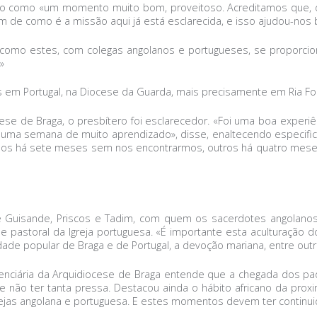
ou-o como «um momento muito bom, proveitoso. Acreditamos que,
 como é a missão aqui já está esclarecida, e isso ajudou-nos ba
omo estes, com colegas angolanos e portugueses, se proporci
»
m Portugal, na Diocese da Guarda, mais precisamente em Ria For
cese de Braga, o presbítero foi esclarecedor. «Foi uma boa experi
Foi uma semana de muito aprendizado», disse, enaltecendo especif
há sete meses sem nos encontrarmos, outros há quatro meses. En
de Guisande, Priscos e Tadim, com quem os sacerdotes angolanos
l e pastoral da Igreja portuguesa. «É importante esta aculturação
idade popular de Braga e de Portugal, a devoção mariana, entre out
enciária da Arquidiocese de Braga entende que a chegada dos pad
ão ter tanta pressa. Destacou ainda o hábito africano da proxim
grejas angolana e portuguesa. E estes momentos devem ter continui