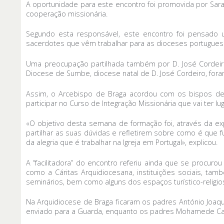
A oportunidade para este encontro foi promovida por Sara
cooperação missionária.
Segundo esta responsável, este encontro foi pensado
sacerdotes que vêm trabalhar para as dioceses portugues
Uma preocupação partilhada também por D. José Cordeir
Diocese de Sumbe, diocese natal de D. José Cordeiro, for
Assim, o Arcebispo de Braga acordou com os bispos des
participar no Curso de Integração Missionária que vai ter lug
«O objetivo desta semana de formação foi, através da e
partilhar as suas dúvidas e refletirem sobre como é que fu
da alegria que é trabalhar na Igreja em Portugal», explicou.
A “facilitadora” do encontro referiu ainda que se procurou
como a Cáritas Arquidiocesana, instituições sociais, ta
seminários, bem como alguns dos espaços turístico-religi
Na Arquidiocese de Braga ficaram os padres António Joaqu
enviado para a Guarda, enquanto os padres Mohamede Cace