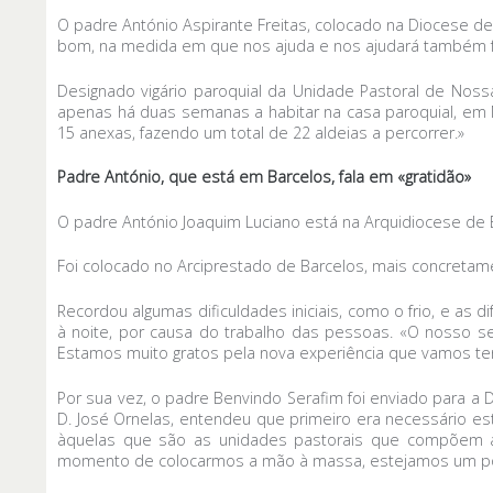
O padre António Aspirante Freitas, colocado na Diocese d
bom, na medida em que nos ajuda e nos ajudará também fu
Designado vigário paroquial da Unidade Pastoral de Nos
apenas há duas semanas a habitar na casa paroquial, em
15 anexas, fazendo um total de 22 aldeias a percorrer.»
Padre António, que está em Barcelos, fala em «gratidão»
O padre António Joaquim Luciano está na Arquidiocese de 
Foi colocado no Arciprestado de Barcelos, mais concretam
Recordou algumas dificuldades iniciais, como o frio, e a
à noite, por causa do trabalho das pessoas. «O nosso 
Estamos muito gratos pela nova experiência que vamos tend
Por sua vez, o padre Benvindo Serafim foi enviado para a
D. José Ornelas, entendeu que primeiro era necessário es
àquelas que são as unidades pastorais que compõem a 
momento de colocarmos a mão à massa, estejamos um pouq