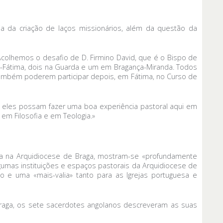
ia da criação de laços missionários, além da questão da
olhemos o desafio de D. Firmino David, que é o Bispo de
-Fátima, dois na Guarda e um em Bragança-Miranda. Todos
e também poderem participar depois, em Fátima, no Curso de
ue eles possam fazer uma boa experiência pastoral aqui em
em Filosofia e em Teologia.»
ia na Arquidiocese de Braga, mostram-se «profundamente
umas instituições e espaços pastorais da Arquidiocese de
 e uma «mais-valia» tanto para as Igrejas portuguesa e
Braga, os sete sacerdotes angolanos descreveram as suas