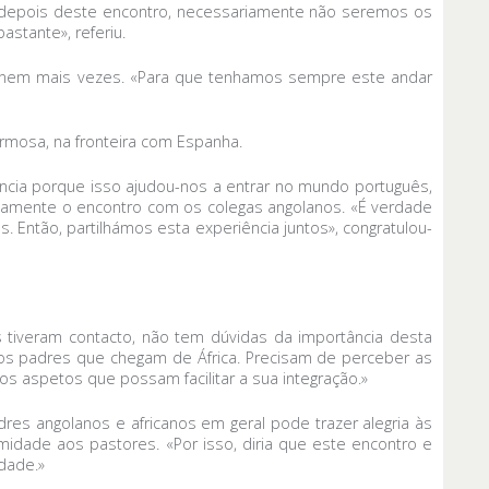
 depois deste encontro, necessariamente não seremos os
stante», referiu.
onem mais vezes. «Para que tenhamos sempre este andar
mosa, na fronteira com Espanha.
ência porque isso ajudou-nos a entrar no mundo português,
icamente o encontro com os colegas angolanos. «É verdade
tão, partilhámos esta experiência juntos», congratulou-
 tiveram contacto, não tem dúvidas da importância desta
 dos padres que chegam de África. Precisam de perceber as
ros aspetos que possam facilitar a sua integração.»
res angolanos e africanos em geral pode trazer alegria às
idade aos pastores. «Por isso, diria que este encontro e
dade.»