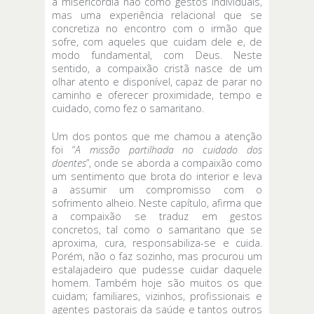
a misericórdia não como gestos individuais,
mas uma experiência relacional que se
concretiza no encontro com o irmão que
sofre, com aqueles que cuidam dele e, de
modo fundamental, com Deus. Neste
sentido, a compaixão cristã nasce de um
olhar atento e disponível, capaz de parar no
caminho e oferecer proximidade, tempo e
cuidado, como fez o samaritano.
Um dos pontos que me chamou a atenção
foi “
A missão partilhada no cuidado dos
doentes
”, onde se aborda a compaixão como
um sentimento que brota do interior e leva
a assumir um compromisso com o
sofrimento alheio. Neste capítulo, afirma que
a compaixão se traduz em gestos
concretos, tal como o samaritano que se
aproxima, cura, responsabiliza-se e cuida.
Porém, não o faz sozinho, mas procurou um
estalajadeiro que pudesse cuidar daquele
homem. Também hoje são muitos os que
cuidam; familiares, vizinhos, profissionais e
agentes pastorais da saúde e tantos outros