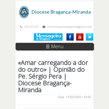
Passar para o conteúdo principal
Diocese
Bragança-Miranda
273 313 371
comunicacao.diocesebm@gmail.com
☰ Menu
«Amar carregando a dor
do outro» | Opinião do
Pe. Sérgio Pera |
Diocese Bragança-
Miranda
Qua, 11/02/2026 - 10:45