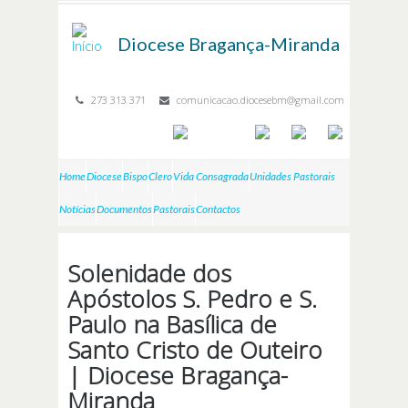
Passar para o conteúdo principal
Diocese
Bragança-Miranda
273 313 371
comunicacao.diocesebm@gmail.com
Home
Diocese
Bispo
Clero
Vida Consagrada
Unidades Pastorais
Notícias
Documentos
Pastorais
Contactos
Solenidade dos
Apóstolos S. Pedro e S.
Paulo na Basílica de
Santo Cristo de Outeiro
| Diocese Bragança-
Miranda