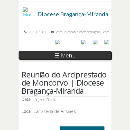
Passar para o conteúdo principal
Diocese
Bragança-Miranda
273 313 371
comunicacao.diocesebm@gmail.com
☰ Menu
Reunião do Arciprestado
de Moncorvo | Diocese
Bragança-Miranda
Data:
15-Jan-2026
Local:
Carrazeda de Ansiães