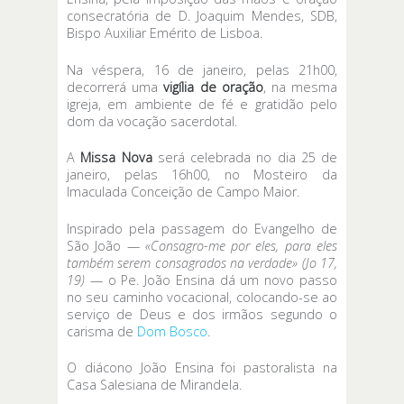
consecratória de D. Joaquim Mendes, SDB,
Bispo Auxiliar Emérito de Lisboa.
Na véspera, 16 de janeiro, pelas 21h00,
decorrerá uma
vigília de oração
, na mesma
igreja, em ambiente de fé e gratidão pelo
dom da vocação sacerdotal.
A
Missa Nova
será celebrada no dia 25 de
janeiro, pelas 16h00, no Mosteiro da
Imaculada Conceição de Campo Maior.
Inspirado pela passagem do Evangelho de
São João —
«Consagro-me por eles, para eles
também serem consagrados na verdade» (Jo 17,
19)
— o Pe. João Ensina dá um novo passo
no seu caminho vocacional, colocando-se ao
serviço de Deus e dos irmãos segundo o
carisma de
Dom Bosco
.
O diácono João Ensina foi pastoralista na
Casa Salesiana de Mirandela.