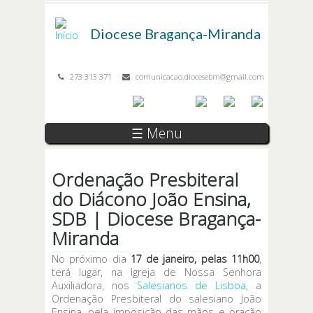
Passar para o conteúdo principal
Diocese
Bragança-Miranda
273 313 371
comunicacao.diocesebm@gmail.com
☰ Menu
Ordenação Presbiteral
do Diácono João Ensina,
SDB | Diocese Bragança-
Miranda
No próximo dia
17 de janeiro, pelas 11h00
,
terá lugar, na Igreja de Nossa Senhora
Auxiliadora, nos
Salesianos de Lisboa
, a
Ordenação Presbiteral do salesiano João
Ensina, pela imposição das mãos e oração