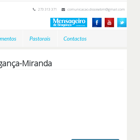
273 313 371
comunicacao.diocesebm@gmail.com
mentos
Pastorais
Contactos
gança-Miranda