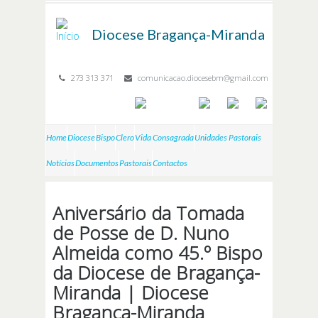
Passar para o conteúdo principal
Diocese
Bragança-Miranda
273 313 371
comunicacao.diocesebm@gmail.com
Home
Diocese
Bispo
Clero
Vida Consagrada
Unidades Pastorais
Notícias
Documentos
Pastorais
Contactos
Aniversário da Tomada
de Posse de D. Nuno
Almeida como 45.º Bispo
da Diocese de Bragança-
Miranda | Diocese
Bragança-Miranda