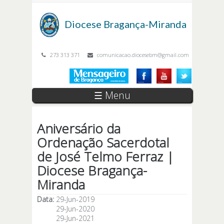
Passar para o conteúdo principal
Diocese
Bragança-Miranda
273 313 371
comunicacao.diocesebm@gmail.com
☰ Menu
Aniversário da
Ordenação Sacerdotal
de José Telmo Ferraz |
Diocese Bragança-
Miranda
Data:
29-Jun-2019
29-Jun-2020
29-Jun-2021