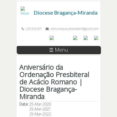
Passar para o conteúdo principal
Diocese
Bragança-Miranda
273 313 371
comunicacao.diocesebm@gmail.com
☰ Menu
Aniversário da
Ordenação Presbiteral
de Acácio Romano |
Diocese Bragança-
Miranda
Data:
25-Mar-2020
25-Mar-2021
25-Mar-2022