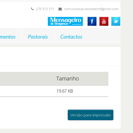
273 313 371
comunicacao.diocesebm@gmail.com
mentos
Pastorais
Contactos
Tamanho
19.67 KB
Versão para impressão