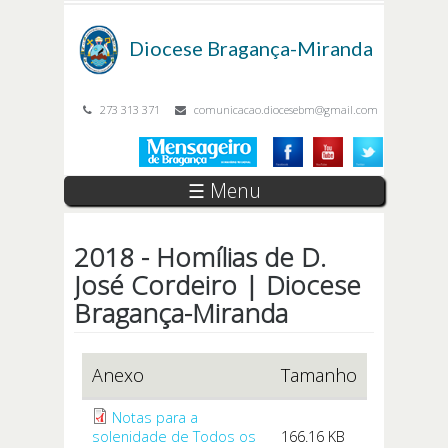
Passar para o conteúdo principal
Diocese
Bragança-Miranda
273 313 371
comunicacao.diocesebm@gmail.com
☰ Menu
2018 - Homílias de D.
José Cordeiro | Diocese
Bragança-Miranda
Anexo
Tamanho
Notas para a
solenidade de Todos os
166.16 KB