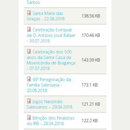
Santos
Santa Maria das
138.56 KB
Graças - 22.08.2018
Celebração Exequial
de D. António José Rafael
170.46 KB
- 30.07.2018
Celebração dos 500
anos da Santa Casa da
143.39 KB
Misericórdia de Bragança
- 07.07.2018
66ª Peregrinação da
Família Salesiana -
173.1 KB
20.05.2018
Jogos Nacionais
121.21 KB
Salesianos – 29.04.2018
Bênção dos Finalistas
122.2 KB
do IPB – 28.04.2018