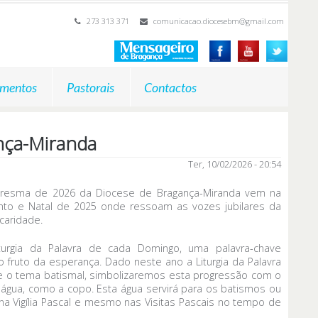
273 313 371
comunicacao.diocesebm@gmail.com
mentos
Pastorais
Contactos
nça-Miranda
Ter, 10/02/2026 - 20:54
aresma de 2026 da Diocese de Bragança-Miranda vem na
nto e Natal de 2025 onde ressoam as vozes jubilares da
caridade.
urgia da Palavra de cada Domingo, uma palavra-chave
 fruto da esperança. Dado neste ano a Liturgia da Palavra
 o tema batismal, simbolizaremos esta progressão com o
água, como a copo. Esta água servirá para os batismos ou
a Vigília Pascal e mesmo nas Visitas Pascais no tempo de