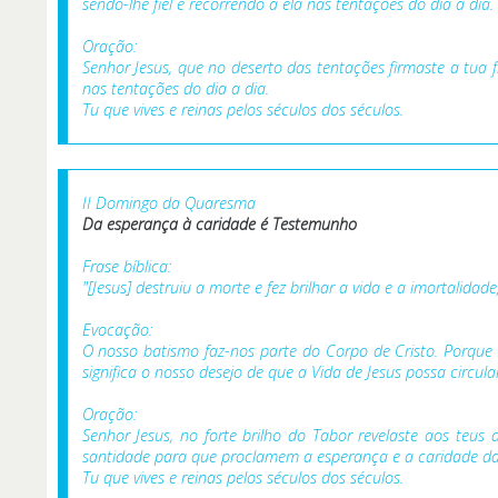
sendo-lhe fiel e recorrendo a ela nas tentações do dia a dia.
Oração:
Senhor Jesus, que no deserto das tentações firmaste a tua 
nas tentações do dia a dia.
Tu que vives e reinas pelos séculos dos séculos.
II Domingo da Quaresma
Da esperança à caridade é
Testemunho
Frase bíblica:
"[Jesus] destruiu a morte e fez brilhar a vida e a imortalidad
Evocação:
O nosso batismo faz-nos parte do Corpo de Cristo. Porque
significa o nosso desejo de que a Vida de Jesus possa circu
Oração:
Senhor Jesus, no forte brilho do Tabor revelaste aos teus
santidade para que proclamem a esperança e a caridade d
Tu que vives e reinas pelos séculos dos séculos.