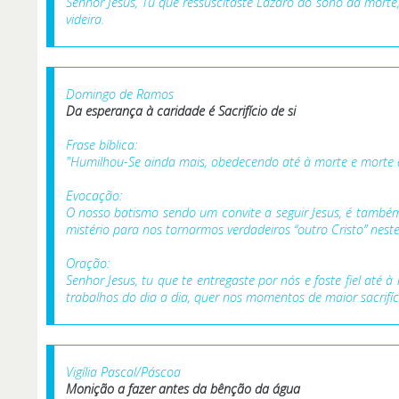
Senhor Jesus, Tu que ressuscitaste Lázaro do sono da morte
videira.
Domingo de Ramos
Da esperança à caridade é
Sacrifício de si
Frase bíblica:
"Humilhou-Se ainda mais, obedecendo até à morte e morte d
Evocação:
O nosso batismo sendo um convite a seguir Jesus, é també
mistério para nos tornarmos verdadeiros “outro Cristo” nes
Oração:
Senhor Jesus, tu que te entregaste por nós e foste fiel até
trabalhos do dia a dia, quer nos momentos de maior sacrifí
Vigília Pascal/Páscoa
Monição a fazer antes da bênção da água