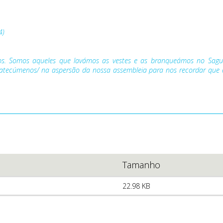
4)
ados. Somos aqueles que lavámos as vestes e as branqueámos no Sa
atecúmenos/ na aspersão da nossa assembleia para nos recordar que a
Tamanho
22.98 KB