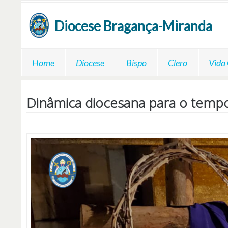
Passar para o conteúdo principal
Diocese
Bragança-Miranda
Home
Diocese
Bispo
Clero
Vida
Dinâmica diocesana para o temp