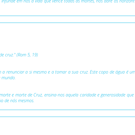
, infunde em nós a vida que vence todas as mortes, nos abre os horizo
e cruz." (Rom 5, 19)
m a renunciar a si mesmo e a tomar a sua cruz. Este copo de água é u
te mundo.
 à morte e morte de Cruz, ensina-nos aquela caridade e generosidade que 
cio de nós mesmos.