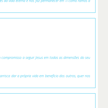
ntes da vida eterna e nos faz permanecer em Ti como ramos à
m compromisso a seguir Jesus em todas as dimensões do seu
arrisca dar a própria vida em benefício dos outros, quer nos