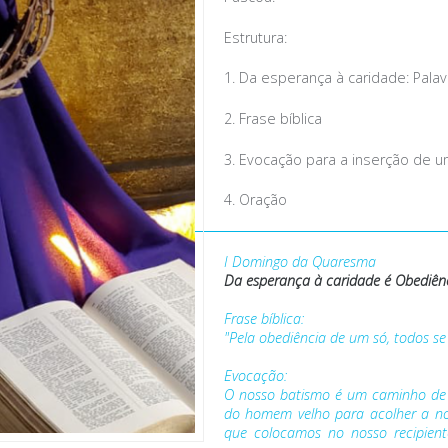
Estrutura:
1. Da esperança à caridade: Pala
2. Frase bíblica
3. Evocação para a inserção de 
4. Oração
I Domingo da Quaresma
Da esperança à caridade é
Obediên
Frase bíblica:
"Pela obediência de um só, todos se 
Evocação:
O nosso batismo é um caminho de o
do homem velho para acolher a no
que colocamos no nosso recipient