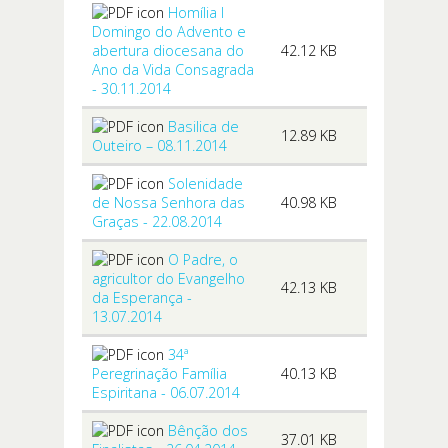
Homília I
Domingo do Advento e
abertura diocesana do
42.12 KB
Ano da Vida Consagrada
- 30.11.2014
Basilica de
12.89 KB
Outeiro – 08.11.2014
Solenidade
de Nossa Senhora das
40.98 KB
Graças - 22.08.2014
O Padre, o
agricultor do Evangelho
42.13 KB
da Esperança -
13.07.2014
34ª
Peregrinação Família
40.13 KB
Espiritana - 06.07.2014
Bênção dos
37.01 KB