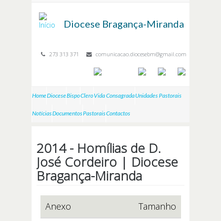
Passar para o conteúdo principal
Diocese
Bragança-Miranda
273 313 371
comunicacao.diocesebm@gmail.com
Home
Diocese
Bispo
Clero
Vida Consagrada
Unidades Pastorais
Notícias
Documentos
Pastorais
Contactos
2014 - Homílias de D.
José Cordeiro | Diocese
Bragança-Miranda
Anexo
Tamanho