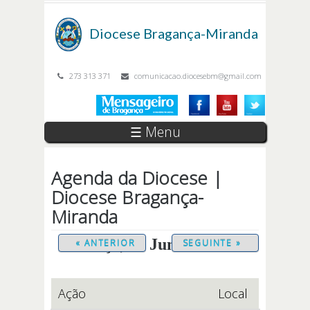
Passar para o conteúdo principal
Diocese
Bragança-Miranda
273 313 371
comunicacao.diocesebm@gmail.com
☰ Menu
Agenda da Diocese |
Diocese Bragança-
Miranda
Terça, 30 Junho 2026
« ANTERIOR
SEGUINTE »
Ação
Local