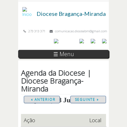
Passar para o conteúdo principal
Diocese
Bragança-Miranda
273 313 371
comunicacao.diocesebm@gmail.com
☰ Menu
Agenda da Diocese |
Diocese Bragança-
Miranda
Quinta, 18 Junho 2026
« ANTERIOR
SEGUINTE »
Ação
Local