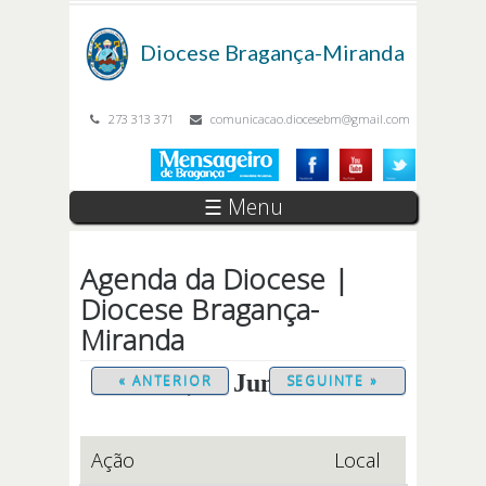
Passar para o conteúdo principal
Diocese
Bragança-Miranda
273 313 371
comunicacao.diocesebm@gmail.com
☰ Menu
Agenda da Diocese |
Diocese Bragança-
Miranda
Sexta, 12 Junho 2026
« ANTERIOR
SEGUINTE »
Ação
Local