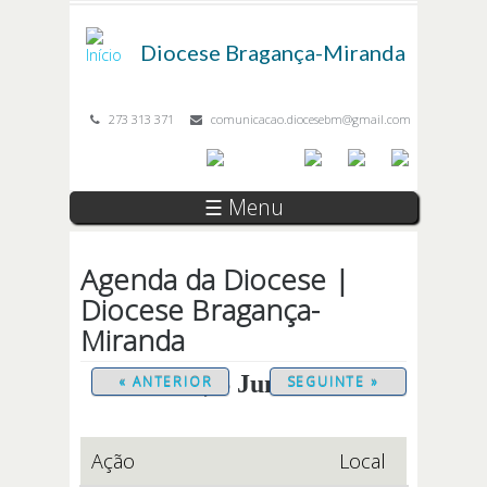
Passar para o conteúdo principal
Diocese
Bragança-Miranda
273 313 371
comunicacao.diocesebm@gmail.com
☰ Menu
Agenda da Diocese |
Diocese Bragança-
Miranda
Sábado, 6 Junho 2026
« ANTERIOR
SEGUINTE »
Ação
Local