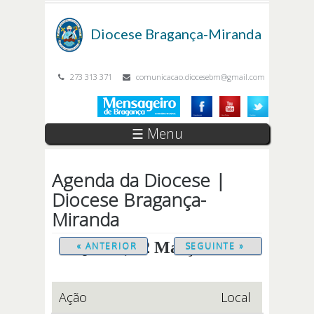
Passar para o conteúdo principal
Diocese
Bragança-Miranda
273 313 371
comunicacao.diocesebm@gmail.com
☰ Menu
Agenda da Diocese |
Diocese Bragança-
Miranda
Quinta, 12 Março 2026
« ANTERIOR
SEGUINTE »
Ação
Local