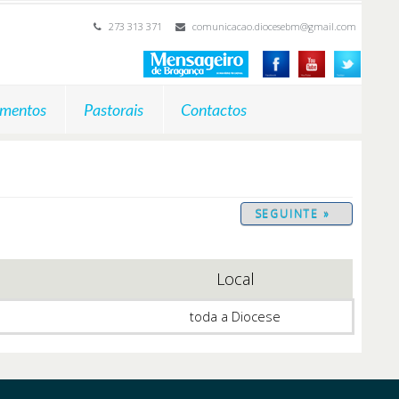
273 313 371
comunicacao.diocesebm@gmail.com
mentos
Pastorais
Contactos
SEGUINTE »
Local
toda a Diocese