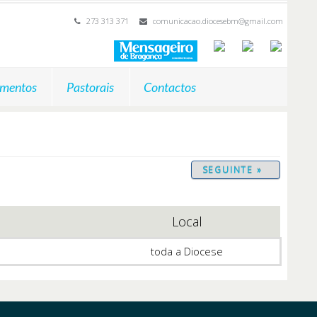
273 313 371
comunicacao.diocesebm@gmail.com
mentos
Pastorais
Contactos
SEGUINTE »
Local
toda a Diocese