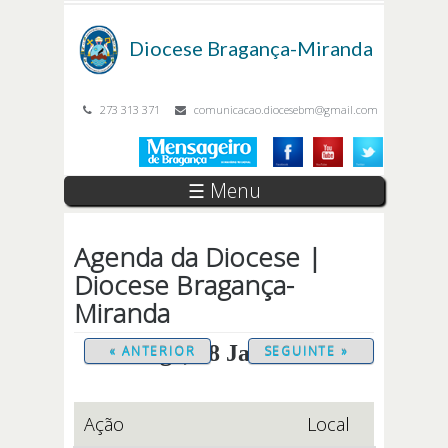
Passar para o conteúdo principal
Diocese
Bragança-Miranda
273 313 371
comunicacao.diocesebm@gmail.com
☰ Menu
Agenda da Diocese |
Diocese Bragança-
Miranda
Domingo, 18 Janeiro 2026
« ANTERIOR
SEGUINTE »
Ação
Local