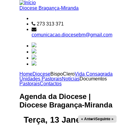
Passar para o conteúdo principal
Diocese
Bragança-Miranda
273 313 371
comunicacao.diocesebm@gmail.com
Home
Diocese
Bispo
Clero
Vida Consagrada
Unidades Pastorais
Notícias
Documentos
Pastorais
Contactos
Agenda da Diocese |
Diocese Bragança-Miranda
Terça, 13 Janeiro 2026
« Anterior
Seguinte »