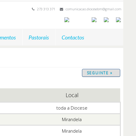
273 313 371
comunicacao.diocesebm@gmail.com
mentos
Pastorais
Contactos
SEGUINTE »
Local
toda a Diocese
Mirandela
Mirandela