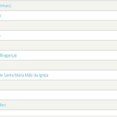
inhais)
)
o
(Bragança)
de Santa Maria Mãe da Igreja
iães