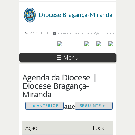
Passar para o conteúdo principal
Diocese
Bragança-Miranda
273 313 371
comunicacao.diocesebm@gmail.com
☰ Menu
Agenda da Diocese |
Diocese Bragança-
Miranda
Sexta, 9 Janeiro 2026
« ANTERIOR
SEGUINTE »
Ação
Local