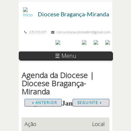
Passar para o conteúdo principal
Diocese
Bragança-Miranda
273 313 371
comunicacao.diocesebm@gmail.com
☰ Menu
Agenda da Diocese |
Diocese Bragança-
Miranda
Quarta, 7 Janeiro 2026
« ANTERIOR
SEGUINTE »
Ação
Local