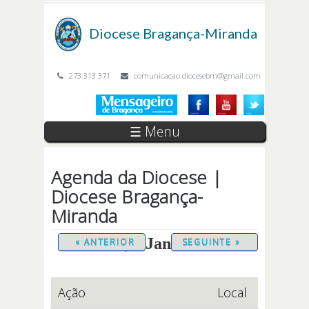
Passar para o conteúdo principal
Diocese
Bragança-Miranda
273 313 371
comunicacao.diocesebm@gmail.com
☰ Menu
Agenda da Diocese |
Diocese Bragança-
Miranda
Sábado, 3 Janeiro 2026
« ANTERIOR
SEGUINTE »
Ação
Local