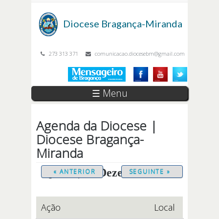
Passar para o conteúdo principal
Diocese
Bragança-Miranda
273 313 371
comunicacao.diocesebm@gmail.com
☰ Menu
Agenda da Diocese |
Diocese Bragança-
Miranda
Quinta, 11 Dezembro 2025
« ANTERIOR
SEGUINTE »
Ação
Local