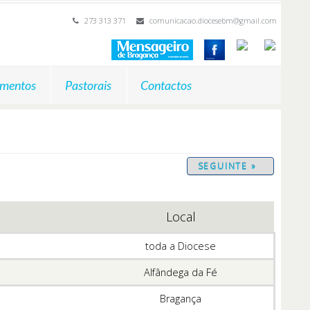
273 313 371
comunicacao.diocesebm@gmail.com
mentos
Pastorais
Contactos
SEGUINTE »
Local
toda a Diocese
Alfândega da Fé
Bragança