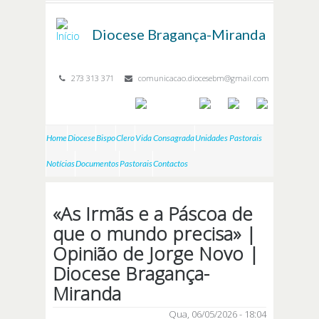
Passar para o conteúdo principal
Diocese
Bragança-Miranda
273 313 371
comunicacao.diocesebm@gmail.com
Home
Diocese
Bispo
Clero
Vida Consagrada
Unidades Pastorais
Notícias
Documentos
Pastorais
Contactos
«As Irmãs e a Páscoa de
que o mundo precisa» |
Opinião de Jorge Novo |
Diocese Bragança-
Miranda
Qua, 06/05/2026 - 18:04