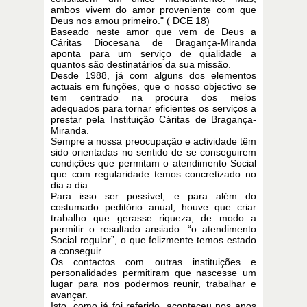
ambos vivem do amor proveniente com que
Deus nos amou primeiro." ( DCE 18)
Baseado neste amor que vem de Deus a
Cáritas Diocesana de Bragança-Miranda
aponta para um serviço de qualidade a
quantos são destinatários da sua missão.
Desde 1988, já com alguns dos elementos
actuais em funções, que o nosso objectivo se
tem centrado na procura dos meios
adequados para tornar eficientes os serviços a
prestar pela Instituição Cáritas de Bragança-
Miranda.
Sempre a nossa preocupação e actividade têm
sido orientadas no sentido de se conseguirem
condições que permitam o atendimento Social
que com regularidade temos concretizado no
dia a dia.
Para isso ser possível, e para além do
costumado peditório anual, houve que criar
trabalho que gerasse riqueza, de modo a
permitir o resultado ansiado: “o atendimento
Social regular”, o que felizmente temos estado
a conseguir.
Os contactos com outras instituições e
personalidades permitiram que nascesse um
lugar para nos podermos reunir, trabalhar e
avançar.
Isto, como já foi referido, aconteceu nos anos