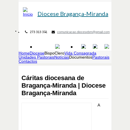
Passar para o conteúdo principal
Diocese
Bragança-Miranda
273 313 371
comunicacao.diocesebm@gmail.com
Home
Diocese
Bispo
Clero
Vida Consagrada
Unidades Pastorais
Notícias
Documentos
Pastorais
Contactos
Cáritas diocesana de
Bragança-Miranda | Diocese
Bragança-Miranda
A