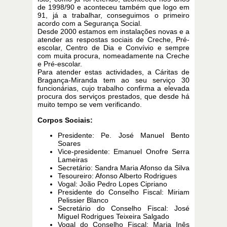
de 1998/90 e aconteceu também que logo em
91, já a trabalhar, conseguimos o primeiro
acordo com a Segurança Social.
Desde 2000 estamos em instalações novas e a
atender as respostas sociais de Creche, Pré-
escolar, Centro de Dia e Convívio e sempre
com muita procura, nomeadamente na Creche
e Pré-escolar.
Para atender estas actividades, a Cáritas de
Bragança-Miranda tem ao seu serviço 30
funcionárias, cujo trabalho confirma a elevada
procura dos serviços prestados, que desde há
muito tempo se vem verificando.
Corpos Sociais:
Presidente: Pe. José Manuel Bento
Soares
Vice-presidente: Emanuel Onofre Serra
Lameiras
Secretário: Sandra Maria Afonso da Silva
Tesoureiro: Afonso Alberto Rodrigues
Vogal: João Pedro Lopes Cipriano
Presidente do Conselho Fiscal: Miriam
Pelissier Blanco
Secretário do Conselho Fiscal: José
Miguel Rodrigues Teixeira Salgado
Vogal do Conselho Fiscal: Maria Inês