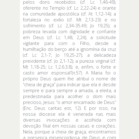
pelos dons recebidos (cf. Lc 1,46-49),
oferente no Templo (cf. Lc 2,22-24) e orante
na comunidade apostólica (cf. At 1,12-14); a
fortaleza no exílio (cf. Mt 2,13-23) e no
sofrimento (cf. Lc 2,34-35.49; Jo 19,25); a
pobreza levada com dignidade e confiante
em Deus (cf. Lc 1,48; 2,24); a solicitude
vigilante para com o Filho, desde a
humilhação do berço até a ignomínia da cruz
(cf. Lc 2,1-7; Jo 19,25-27); a delicadeza
previdente (cf. Jo 2,1-12); a pureza virginal (cf.
Mt 1,18-25; Lc 1,2.6.3.8); e, enfim, o forte e
casto amor esponsal”(n.57). A Maria foi o
próprio Deus quem lhe atribuí o nome de
“cheia de graça” para indicar que ela é desde
sempre e para sempre a amada, a eleita, a
predestinada para acolher o dom mais
precioso, Jesus “o amor encarnado de Deus”
(Enc. Deus caritas est, 12). E por isso, na
nossa diocese ela é venerada nas mais
diversas invocações e acolhida com
devoção filial em nossas casas e corações.
Nela, porque a cheia de graça, encontramos
a presença misericordiosa de Deus e com