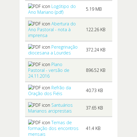
Logótipo do
5.19 MB
Ano Mariano (pdf)
Abertura do
Ano Pastoral - nota à
122.26 KB
imprensa
Peregrinação
372.24 KB
diocesana a Lourdes
Plano
Pastoral - versão de
896.52 KB
24.11.2016
Refrão da
40.73 KB
Oração dos Fiéis
Santuários
37.65 KB
Marianos arciprestais
Temas de
formação dos encontros
41.4 KB
mensais