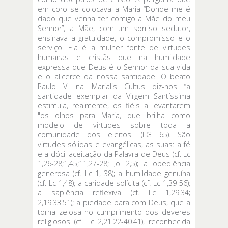
em coro se colocava a Maria “Donde me é
dado que venha ter comigo a Mãe do meu
Senhor”, a Mãe, com um sorriso sedutor,
ensinava a gratuidade, o compromisso e o
serviço. Ela é a mulher fonte de virtudes
humanas e cristãs que na humildade
expressa que Deus é o Senhor da sua vida
e o alicerce da nossa santidade. O beato
Paulo VI na Marialis Cultus diz-nos “a
santidade exemplar da Virgem Santíssima
estimula, realmente, os fiéis a levantarem
"os olhos para Maria, que brilha como
modelo de virtudes sobre toda a
comunidade dos eleitos" (LG 65). São
virtudes sólidas e evangélicas, as suas: a fé
e a dócil aceitação da Palavra de Deus (cf. Lc
1,26-28;1,45;11,27-28; Jo 2,5); a obediência
generosa (cf. Lc 1, 38); a humildade genuína
(cf. Lc 1,48); a caridade solícita (cf. Lc 1,39-56);
a sapiência reflexiva (cf. Lc 1,29.34;
2,19.33.51); a piedade para com Deus, que a
torna zelosa no cumprimento dos deveres
religiosos (cf. Lc 2,21.22-40.41), reconhecida