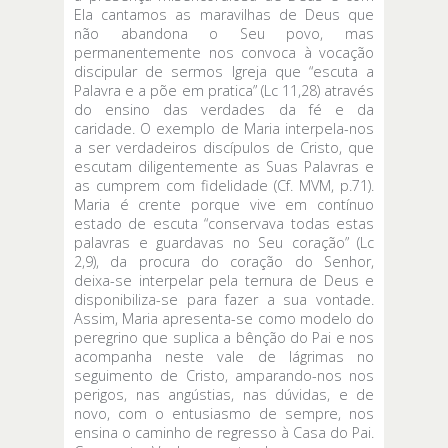
Ela cantamos as maravilhas de Deus que
não abandona o Seu povo, mas
permanentemente nos convoca à vocação
discipular de sermos Igreja que “escuta a
Palavra e a põe em pratica” (Lc 11,28) através
do ensino das verdades da fé e da
caridade. O exemplo de Maria interpela-nos
a ser verdadeiros discípulos de Cristo, que
escutam diligentemente as Suas Palavras e
as cumprem com fidelidade (Cf. MVM, p.71).
Maria é crente porque vive em contínuo
estado de escuta “conservava todas estas
palavras e guardavas no Seu coração” (Lc
2,9), da procura do coração do Senhor,
deixa-se interpelar pela ternura de Deus e
disponibiliza-se para fazer a sua vontade.
Assim, Maria apresenta-se como modelo do
peregrino que suplica a bênção do Pai e nos
acompanha neste vale de lágrimas no
seguimento de Cristo, amparando-nos nos
perigos, nas angústias, nas dúvidas, e de
novo, com o entusiasmo de sempre, nos
ensina o caminho de regresso à Casa do Pai.