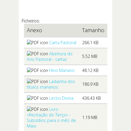
Ficheiros:
Anexo
Tamanho
Carta Pastoral
266.1 KB
Abertura do
5.52 MB
Ano Pastoral - cartaz
Hino Mariano
48.12 KB
Ladainha dos
186.9 KB
títulos marianos
Lectio Divina
436.43 KB
Livro
«Recitação do Terço» -
1.19 MB
Subsídios para o mês de
Maio