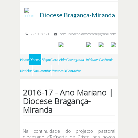
Passar para o conteúdo principal
Diocese
Bragança-Miranda
273 313 371
comunicacao.diocesebm@gmail.com
Home
Diocese
Bispo
Clero
Vida Consagrada
Unidades Pastorais
Notícias
Documentos
Pastorais
Contactos
2016-17 - Ano Mariano |
Diocese Bragança-
Miranda
Na continuidade do projecto pastoral
diocesano «(Re)partir de Cristo nos novos