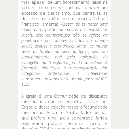
mas apesar de um florescimento laical na
vida da comunidade continua a haver um
excesso de clericalismo, que centraliza as
decisões nas mãos de uns poucos. O Papa
Francisco lamenta: “
Apesar de se notar uma
maior participação de muitos nos ministérios
laicais, este compromisso não se reflete na
penetração dos valores cristãos no mundo
social, político e económico; limita- se muitas
vezes às tarefas no seio da Igreja, sem um
empenhamento real pela aplicação do
Evangelho na transformação da sociedade. A
formação dos leigos e a evangelização das
categorias profissionais e intelectuais
constituem um importante desafio pastoral
” (EG
102).
A Igreja é uma Comunidade de discípulos
missionários que se encontra e vive com
Cristo e desta relação nasce a fecundidade
missionária. Assim o Santo Padre diz-nos
que prefere uma Igreja acidentada, ferida,
enlameada porque enfrenta riscos e
desafios (EG 61), do que uma Igreja enferma