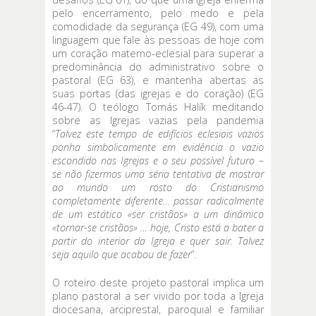
pelo encerramento, pelo medo e pela
comodidade da segurança (EG 49), com uma
linguagem que fale às pessoas de hoje com
um coração materno-eclesial para superar a
predominância do administrativo sobre o
pastoral (EG 63), e mantenha abertas as
suas portas (das igrejas e do coração) (EG
46-47). O teólogo Tomás Halík meditando
sobre as Igrejas vazias pela pandemia
“
Talvez este tempo de edifícios eclesiais vazios
ponha simbolicamente em evidência o vazio
escondido nas Igrejas e o seu possível futuro –
se não fizermos uma séria tentativa de mostrar
ao mundo um rosto do Cristianismo
completamente diferente… passar radicalmente
de um estático «ser cristãos»
a um dinâmico
«tornar-se cristãos» … hoje, Cristo está a bater a
partir do interior da Igreja e quer sair. Talvez
seja aquilo que acabou de fazer
”.
O roteiro deste projeto pastoral implica um
plano pastoral a ser vivido por toda a Igreja
diocesana, arciprestal, paroquial e familiar