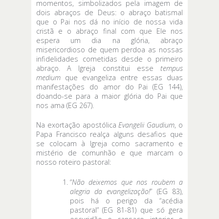
momentos, simbolizados pela imagem de
dois abraços de Deus: o abraço batismal
que o Pai nos dá no início de nossa vida
cristã e o abraço final com que Ele nos
espera um dia na glória, abraço
misericordioso de quem perdoa as nossas
infidelidades cometidas desde o primeiro
abraço. A Igreja constitui esse
tempus
medium
que evangeliza entre essas duas
manifestações do amor do Pai (EG 144),
doando-se para a maior glória do Pai que
nos ama (EG 267).
Na exortação apostólica
Evangelii Gaudium
, o
Papa Francisco realça alguns desafios que
se colocam à Igreja como sacramento e
mistério de comunhão e que marcam o
nosso roteiro pastoral:
“
Não deixemos que nos roubem a
alegria da evangelização!
” (EG 83),
pois há o perigo da “acédia
pastoral” (EG 81-81) que só gera