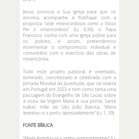
Jesus provoca a Sua Igreja para que se
envolva, acompanhe e frutifique com a
proposta “
sede misericordiosos como o Vosso
Pai é misericordioso
” (Lc 6,36), o Papa
Francisco sonha com uma Igreja pobre para
os pobres, e assim, pretendemos
incrementar o compromisso individual e
comunitário com o exercício das obras de
misericórdia.
Todo este projeto pastoral é orientado,
iluminado, concretizado e celebrado com a
Jornada Mundial da Juventude, que se realiza
em Portugal em 2023 e tem como tema uma
passagem do Evangelho de São Lucas sobre
à visita da Virgem Maria à sua prima, Santa
Isabel, mãe de São João Batista, “
Maria
levantou-se e partiu apressadamente
” (Lc 1, 39).
FONTE BÍBLICA
“
Maria levantou-se
e partiu apressadamente
” (Lc