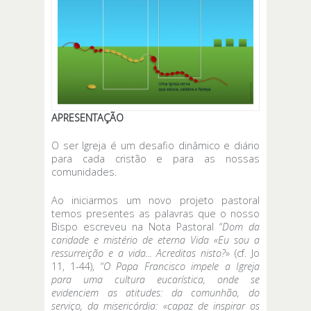
APRESENTAÇÃO
O ser Igreja é um desafio dinâmico e diário
para cada cristão e para as nossas
comunidades.
Ao iniciarmos um novo projeto pastoral
temos presentes as palavras que o nosso
Bispo escreveu na Nota Pastoral “
Dom
da
caridade e mistério de eterna Vida «Eu sou a
ressurreição e a vida... Acreditas nisto?
» (cf. Jo
11, 1-44), “
O
Papa Francisco impele a Igreja
para uma cultura eucarística, onde se
evidenciem as atitudes: da comunhão, do
serviço, da misericórdia: «capaz de inspirar os