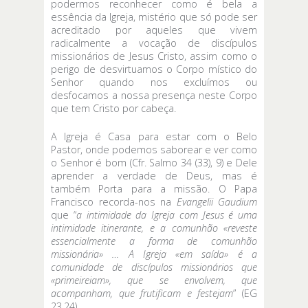
podermos reconhecer como é bela a
essência da Igreja, mistério que só pode ser
acreditado por aqueles que vivem
radicalmente a vocação de discípulos
missionários de Jesus Cristo, assim como o
perigo de desvirtuamos o Corpo místico do
Senhor quando nos excluímos ou
desfocamos a nossa presença neste Corpo
que tem Cristo por cabeça.
A Igreja é Casa para estar com o Belo
Pastor, onde podemos saborear e ver como
o Senhor é bom (Cfr. Salmo 34 (33), 9) e Dele
aprender a verdade de Deus, mas é
também Porta para a missão. O Papa
Francisco recorda-nos na
Evangelii Gaudium
que “
a
intimidade da Igreja com Jesus é uma
intimidade itinerante, e a comunhão «reveste
essencialmente a forma de comunhão
missionária» … A Igreja «em saída» é a
comunidade de discípulos missionários que
«primeireiam», que se envolvem, que
acompanham, que frutificam e festejam
” (EG
23.24).