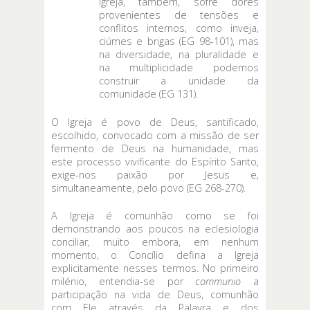
Igreja, também, sofre dores
provenientes de tensões e
conflitos internos, como inveja,
ciúmes e brigas (EG 98-101), mas
na diversidade, na pluralidade e
na multiplicidade podemos
construir a unidade da
comunidade (EG 131).
O Igreja é povo de Deus, santificado,
escolhido, convocado com a missão de ser
fermento de Deus na humanidade, mas
este processo vivificante do Espírito Santo,
exige-nos paixão por Jesus e,
simultaneamente, pelo povo (EG 268-270).
A Igreja é comunhão como se foi
demonstrando aos poucos na eclesiologia
conciliar, muito embora, em nenhum
momento, o Concílio defina a Igreja
explicitamente nesses termos. No primeiro
milénio, entendia-se por
communio
a
participação na vida de Deus, comunhão
com Ele através da Palavra e dos