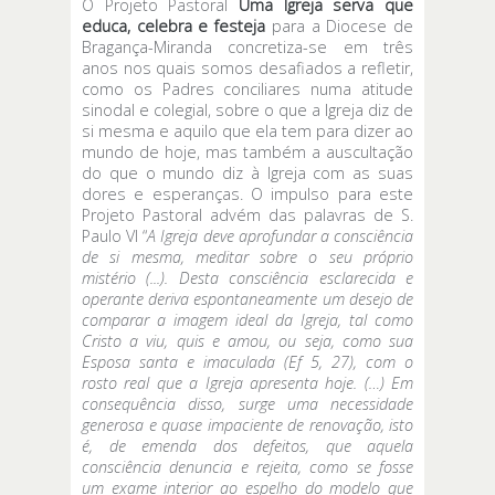
O Projeto Pastoral
Uma Igreja serva que
educa, celebra e festeja
para a Diocese de
Bragança-Miranda concretiza-se em três
anos nos quais somos desafiados a refletir,
como os Padres conciliares numa atitude
sinodal e colegial, sobre o que a Igreja diz de
si mesma e aquilo que ela tem para dizer ao
mundo de hoje, mas também a auscultação
do que o mundo diz à Igreja com as suas
dores e esperanças. O impulso para este
Projeto Pastoral advém das palavras de S.
Paulo VI “
A
Igreja deve aprofundar a consciência
de si mesma, meditar sobre o seu próprio
mistério (...). Desta consciência esclarecida e
operante deriva espontaneamente um desejo de
comparar a imagem ideal da Igreja, tal como
Cristo a viu, quis e amou, ou seja, como sua
Esposa santa e imaculada (Ef 5, 27), com o
rosto real que a Igreja apresenta hoje. (…) Em
consequência disso, surge uma necessidade
generosa e quase impaciente de renovação, isto
é, de emenda dos defeitos, que aquela
consciência denuncia e rejeita, como se fosse
um exame interior ao espelho do modelo que