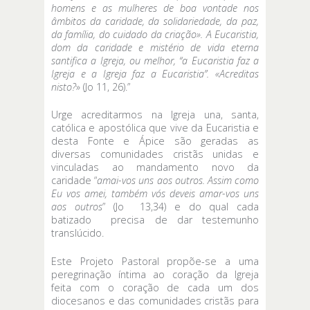
homens e as mulheres de boa vontade nos
âmbitos da caridade, da solidariedade, da paz,
da família, do cuidado da criação». A Eucaristia,
dom da caridade e mistério de vida eterna
santifica a Igreja, ou melhor, “a Eucaristia faz a
Igreja e a Igreja faz a Eucaristia”. «Acreditas
nisto?
» (Jo 11, 26).”
Urge acreditarmos na Igreja una, santa,
católica e apostólica que vive da Eucaristia e
desta Fonte e Ápice são geradas as
diversas comunidades cristãs unidas e
vinculadas ao mandamento novo da
caridade “
amai-vos uns aos outros. Assim como
Eu vos amei, também vós deveis amar-vos uns
aos outros
” (Jo 13,34) e do qual cada
batizado precisa de dar testemunho
translúcido.
Este Projeto Pastoral propõe-se a uma
peregrinação íntima ao coração da Igreja
feita com o coração de cada um dos
diocesanos e das comunidades cristãs para