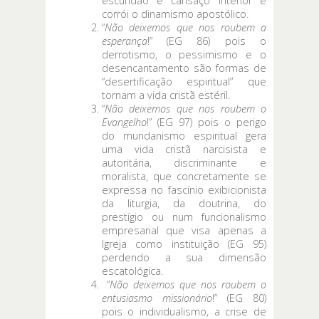
escuridão e cansaço interior e
corrói o dinamismo apostólico.
“
Não deixemos que nos roubem a
esperança
!” (EG 86) pois o
derrotismo, o pessimismo e o
desencantamento são formas de
“desertificação espiritual” que
tornam a vida cristã estéril.
“
Não deixemos que nos roubem o
Evangelho
!” (EG 97) pois o perigo
do mundanismo espiritual gera
uma vida cristã narcisista e
autoritária, discriminante e
moralista, que concretamente se
expressa no fascínio exibicionista
da liturgia, da doutrina, do
prestígio ou num funcionalismo
empresarial que visa apenas a
Igreja como instituição (EG 95)
perdendo a sua dimensão
escatológica.
“
Não deixemos que nos roubem o
entusiasmo missionário
!” (EG 80)
pois o individualismo, a crise de