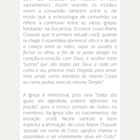
sacramentos. Assim vivendo, os cristãos
vivem a comunhão também entre si, de
modo que a eclesiologia de comunhão se
refere à
communio
entre as várias igrejas
fundadas na Eucaristia. Escreve Louis-Marie
Chauvet que “
a primeira atitude cristã, quando
se chega à assembleia dominical não é a de pôr
a cabeça entre as mãos, tapar os ouvidos e
fechar os olhos, a fim de se poder abrigar no
coração-a-coração com Deus; é acolher estes
“outros” que são dados por Deus a cada um
como o seu próximo mais chegado para amar;
mais ainda, como membros do mesmo Corpo
ou como pedras vivas do mesmo Templo”
.
A Igreja é ministerial, pois nela “
todos
são
iguais em dignidade, embora diferentes na
função
”, pois o tronco comum de todos os
membros da Igreja são os sacramentos de
Iniciação cristã. Neste sentido é bem
explícita a afirmação de Louis-Marie Chauvet
“
presidir
em nome de Cristo significa chamar a
assembleia a ser inteiramente ativa em Cristo
”,