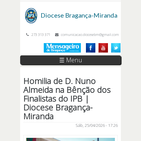
Passar para o conteúdo principal
Diocese
Bragança-Miranda
273 313 371
comunicacao.diocesebm@gmail.com
☰ Menu
Homilia de D. Nuno
Almeida na Bênção dos
Finalistas do IPB |
Diocese Bragança-
Miranda
Sáb, 25/04/2026 - 17:26