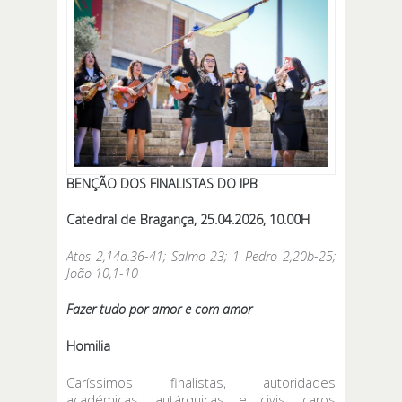
BENÇÃO DOS FINALISTAS DO IPB
Catedral de Bragança, 25.04.2026, 10.00H
Atos 2,14a.36-41; Salmo 23; 1 Pedro 2,20b-25;
João 10,1-10
Fazer tudo por amor e com amor
Homilia
Caríssimos finalistas, autoridades
académicas, autárquicas e civis, caros