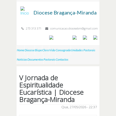
Passar para o conteúdo principal
Diocese
Bragança-Miranda
273 313 371
comunicacao.diocesebm@gmail.com
Home
Diocese
Bispo
Clero
Vida Consagrada
Unidades Pastorais
Notícias
Documentos
Pastorais
Contactos
V Jornada de
Espiritualidade
Eucarística | Diocese
Bragança-Miranda
Qua, 27/05/2026 - 22:37