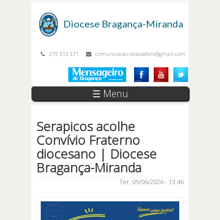
Passar para o conteúdo principal
Diocese
Bragança-Miranda
273 313 371
comunicacao.diocesebm@gmail.com
☰ Menu
Serapicos acolhe
Convívio Fraterno
diocesano | Diocese
Bragança-Miranda
Ter, 09/06/2026 - 13:46