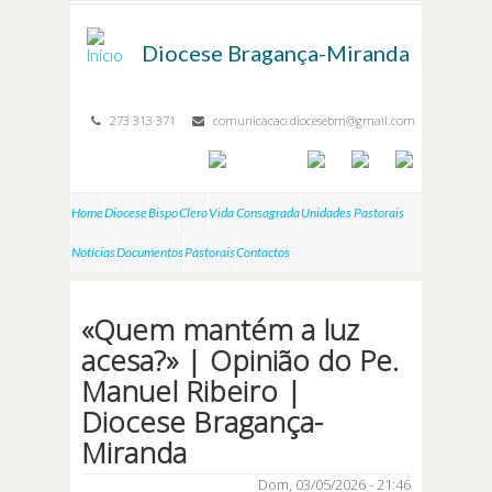
Passar para o conteúdo principal
Diocese
Bragança-Miranda
273 313 371
comunicacao.diocesebm@gmail.com
Home
Diocese
Bispo
Clero
Vida Consagrada
Unidades Pastorais
Notícias
Documentos
Pastorais
Contactos
«Quem mantém a luz
acesa?» | Opinião do Pe.
Manuel Ribeiro |
Diocese Bragança-
Miranda
Dom, 03/05/2026 - 21:46