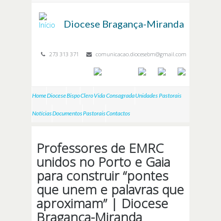
Passar para o conteúdo principal
Diocese
Bragança-Miranda
273 313 371
comunicacao.diocesebm@gmail.com
Home
Diocese
Bispo
Clero
Vida Consagrada
Unidades Pastorais
Notícias
Documentos
Pastorais
Contactos
Professores de EMRC
unidos no Porto e Gaia
para construir “pontes
que unem e palavras que
aproximam” | Diocese
Bragança-Miranda