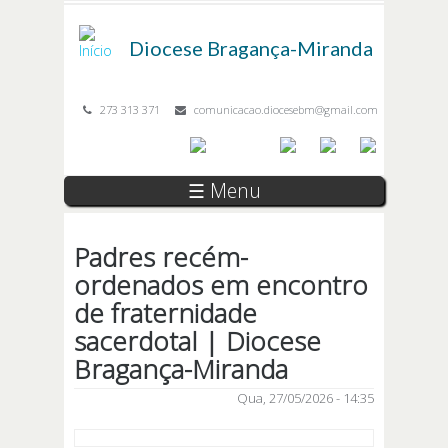
Passar para o conteúdo principal
Diocese
Bragança-Miranda
273 313 371
comunicacao.diocesebm@gmail.com
☰ Menu
Padres recém-
ordenados em encontro
de fraternidade
sacerdotal | Diocese
Bragança-Miranda
Qua, 27/05/2026 - 14:35