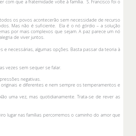
r com que a fraternidade volte à família. S. Francisco foi o
re todos os povos acontecerão sem necessidade de recurso
odos. Mas não é suficiente. Ela é o nó górdio – a solução
oblemas por mais complexos que sejam. A paz parece um nó
egria de viver juntos.
es e necessárias, algumas opções. Basta passar da teoria à
as vezes sem sequer se falar.
mpressões negativas.
originais e diferentes e nem sempre os temperamentos e
 Não uma vez, mas quotidianamente. Trata-se de rever as
iro lugar nas famílias percorremos o caminho do amor que