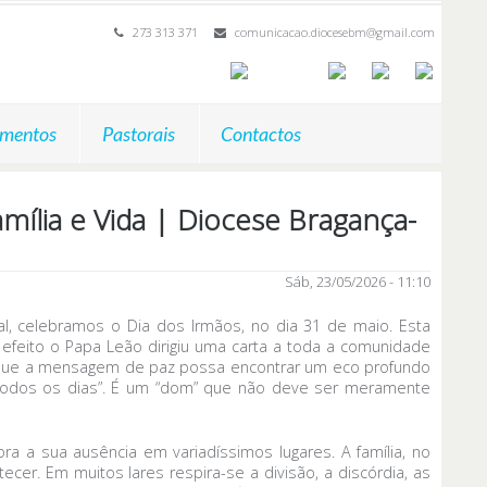
273 313 371
comunicacao.diocesebm@gmail.com
mentos
Pastorais
Contactos
ília e Vida | Diocese Bragança-
Sáb, 23/05/2026 - 11:10
l, celebramos o Dia dos Irmãos, no dia 31 de maio. Esta
o efeito o Papa Leão dirigiu uma carta a toda a comunidade
ja “que a mensagem de paz possa encontrar um eco profundo
o todos os dias”. É um “dom” que não deve ser meramente
ra a sua ausência em variadíssimos lugares. A família, no
cer. Em muitos lares respira-se a divisão, a discórdia, as