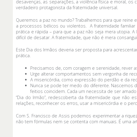
desavenças, as separações, a violência física e moral, os c
verdadeiro protagonista da fraternidade universal.
Queremos a paz no mundo? Trabalhemos para que reine em 
a processos bélicos ou violentos. A fraternidade familia
prática e rápida – para que a paz não seja mera utopia.
difícil de desatar. A fraternidade, que não é mera consangu
Este Dia dos Irmãos deveria ser proposta para acrescentar
prática.
Precisamos de, com coragem e serenidade, rever as
Urge alterar comportamentos sem vergonha de reco
A misericórdia, como expressão do perdão e da rec
Nunca se pode ter medo do diferente. Nascemos d
feitios coincidem. Cada um necessita de ser amado
“Dia do Irmão”, redescoberta da fraternidade que não e
relações, reconhecer os erros, usar a misericórdia e o perd
Com S. Francisco de Assis podemos experimentar a riquez
não tem fórmulas nem se contenta com manuais. É uma art