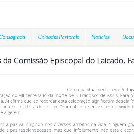
 Consagrada
Unidades Pastorais
Notícias
Docu
da Comissão Episcopal do Laicado, Fam
Como habitualmente, em Portuga
ação do VIII centenário da morte de S. Francisco de Assis. Para 
eja. Aí afirma que ao recordar esta celebração significativa dese
 acontecer ela terá de ser um “dom ativo a ser acolhido e vivid
e a gerem.
im a paz vai surgindo nos diversos âmbitos da vida. Ninguém igno
e a paz resplandecesse, mas que, infelizmente, não está a aconte