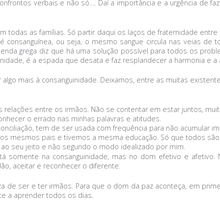
onfrontos verbais e não só…. Daí a importância e a urgência de faze
todas as famílias. Só partir daqui os laços de fraternidade ent
r é consanguínea, ou seja, o mesmo sangue circula nas veias de t
 A lenda grega diz que há uma solução possível para todos os pr
inidade, é a espada que desata e faz resplandecer a harmonia e a al
 algo mais à consanguinidade. Deixamos, entre as muitas existent
 relações entre os irmãos. Não se contentar em estar juntos, muit
nhecer o errado nas minhas palavras e atitudes.
onciliação, tem de ser usada com frequência para não acumular i
os mesmos pais e tivemos a mesma educação. Só que todos são 
 ao seu jeito e não segundo o modo idealizado por mim.
stá somente na consanguinidade, mas no dom efetivo e afetivo.
ão, aceitar e reconhecer o diferente.
a de ser e ter irmãos. Para que o dom da paz aconteça, em prime
e a aprender todos os dias.