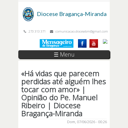
Passar para o conteúdo principal
Diocese
Bragança-Miranda
273 313 371
comunicacao.diocesebm@gmail.com
☰ Menu
«Há vidas que parecem
perdidas até alguém lhes
tocar com amor» |
Opinião do Pe. Manuel
Ribeiro | Diocese
Bragança-Miranda
Dom, 07/06/2026 - 00:26