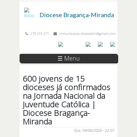
Passar para o conteúdo principal
Diocese
Bragança-Miranda
273 313 371
comunicacao.diocesebm@gmail.com
☰ Menu
600 jovens de 15
dioceses já confirmados
na Jornada Nacional da
Juventude Católica |
Diocese Bragança-
Miranda
Qui, 04/06/2026 - 22:07